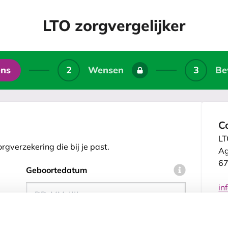
LTO zorgvergelijker
ens
2
Wensen
3
Be
C
LT
orgverzekering die bij je past.
Ag
67
Geboortedatum
in
08
LT
Postcode