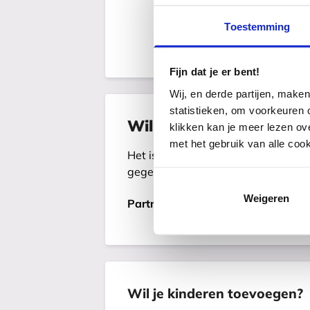
Toestemming
Fijn dat je er bent!
Wij, en derde partijen, make
statistieken, om voorkeuren o
Wil je een partner toev
klikken kan je meer lezen ov
met het gebruik van alle coo
Het is mogelijk om je partner toe t
gegevens van je partner in voor een
Weigeren
Partner meeverzekeren
Wil je kinderen toevoegen?