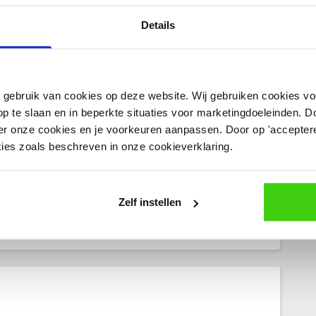
Details
n gebruik van cookies op deze website. Wij gebruiken cookies vo
p te slaan en in beperkte situaties voor marketingdoeleinden. Door
oegen?
er onze cookies en je voorkeuren aanpassen. Door op 'accepteren
kies zoals beschreven in onze cookieverklaring.
e voegen aan deze vergelijking. Vul hieronder de
 vergelijking.
Zelf instellen
Nee
Ja