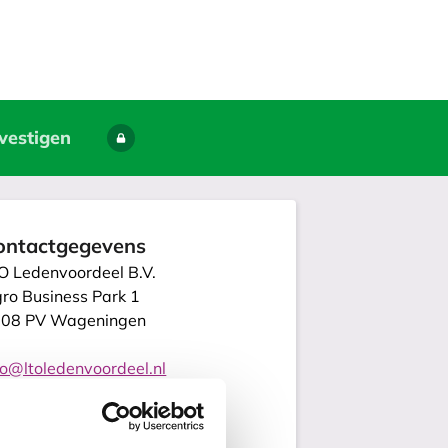
vestigen
ontactgegevens
O Ledenvoordeel B.V.
ro Business Park 1
08 PV Wageningen
fo@ltoledenvoordeel.nl
8 - 472 42 00
O ledenvoordeel